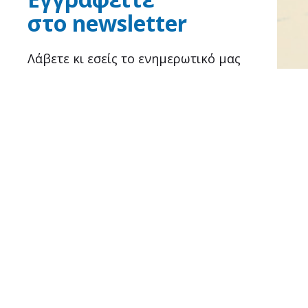
στο newsletter
Λάβετε κι εσείς το ενημερωτικό μας
δελτίο μέσω e-mail για νέα,
ανακοινώσεις και ημερίδες.
ΕΓΓΡΑΦΗ
Αραβαντινού 6-8
45444, Ιωάννινα