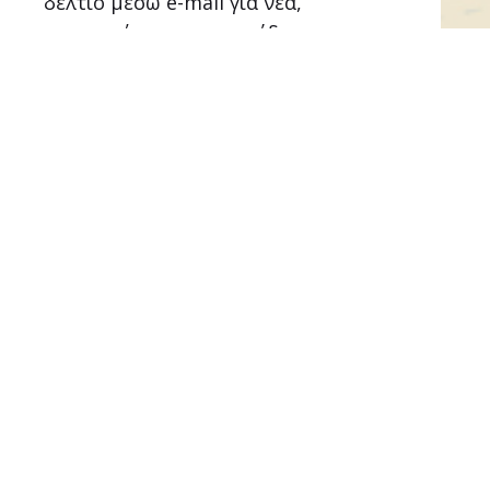
δελτίο μέσω e-mail για νέα,
ανακοινώσεις και ημερίδες.
ΕΓΓΡΑΦΗ
Αραβαντινού 6-8
45444, Ιωάννινα
Τηλ
26510 27475
-
31323
Fax
26510 74255
E-mail
tee_ioan@tee.gr