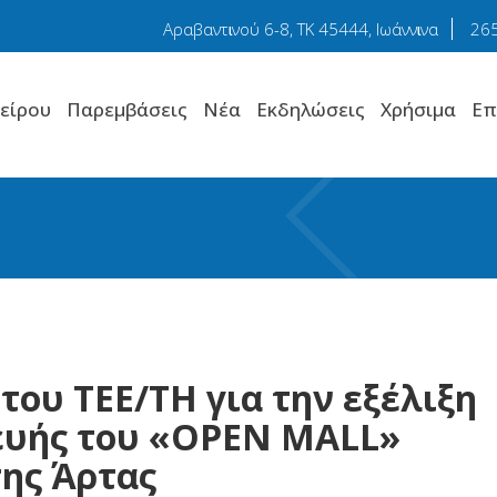
Αραβαντɩνού 6-8, TK 45444, Ιωάννɩνα
26
είρου
Παρεμβάσεις
Νέα
Εκδηλώσεις
Χρήσιμα
Επ
του ΤΕΕ/ΤΗ για την εξέλιξη
ευής του «OPEN MALL»
της Άρτας