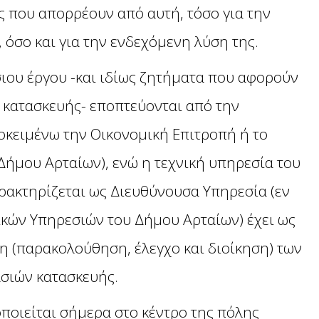
ς που απορρέουν από αυτή, τόσο για την
όσο και για την ενδεχόμενη λύση της.
ιου έργου -και ιδίως ζητήματα που αφορούν
 κατασκευής- εποπτεύονται από την
οκειμένω την Οικονομική Επιτροπή ή το
Δήμου Αρταίων), ενώ η τεχνική υπηρεσία του
ρακτηρίζεται ως Διευθύνουσα Υπηρεσία (εν
ικών Υπηρεσιών του Δήμου Αρταίων) έχει ως
η (παρακολούθηση, έλεγχο και διοίκηση) των
σιών κατασκευής.
οποιείται σήμερα στο κέντρο της πόλης