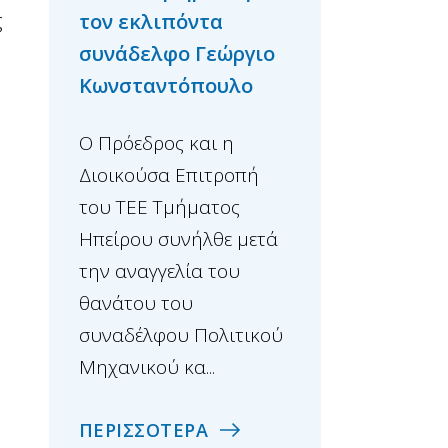
ς
τον εκλιπόντα
Καραδήμο Ιωάν
συνάδελφο Γεώργιο
Ο Πρόεδρος και η
Κωνσταντόπουλο
Διοικούσα Επιτρ
Ο Πρόεδρος και η
του ΤΕΕ Τμήματο
Διοικούσα Επιτροπή
Ηπείρου συνήλθε
του ΤΕΕ Τμήματος
εκτάκτως μετά τη
Ηπείρου συνήλθε μετά
αναγγελία του θ
την αναγγελία του
του συναδέλφου 
θανάτου του
ομότιμου ...
συναδέλφου Πολιτικού
Μηχανικού κα...
ΠΕΡΙΣΣΟΤΕΡΑ
ΠΕΡΙΣΣΟΤΕΡΑ