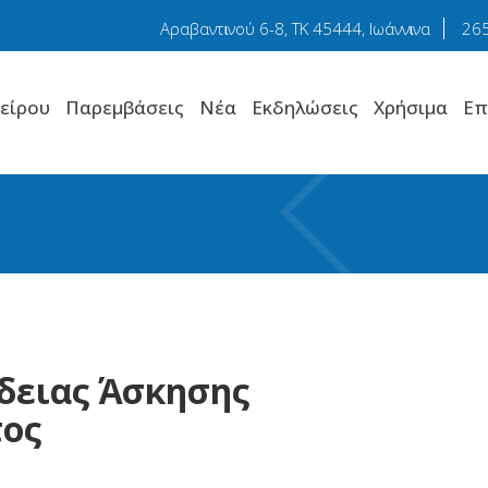
Αραβαντɩνού 6-8, TK 45444, Ιωάννɩνα
26
είρου
Παρεμβάσεις
Νέα
Εκδηλώσεις
Χρήσιμα
Επ
Άδειας Άσκησης
ος