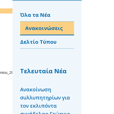
Όλα τα Νέα
Ανακοινώσεις
Δελτίο Τύπου
Τελευταία Νέα
uniou_2021
Ανακοίνωση
Συλλυπητήρια
συλλυπητηρίων για
ανακοίνωση γι
τον εκλιπόντα
Καραδήμο Ιωάν
συνάδελφο Γεώργιο