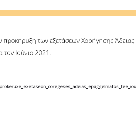
ν προκήρυξη των εξετάσεων Χορήγησης Άδειας
 τoν Ιούνιο 2021.
_prokeruxe_exetaseon_coregeses_adeias_epaggelmatos_tee_io