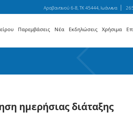
Αραβαντɩνού 6-8, TK 45444, Ιωάννɩνα
26
είρου
Παρεμβάσεις
Νέα
Εκδηλώσεις
Χρήσιμα
Επ
ηση ημερήσιας διάταξης