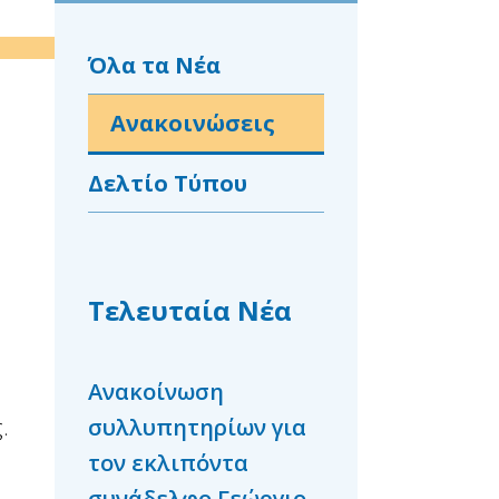
Όλα τα Νέα
Ανακοινώσεις
η
Δελτίο Τύπου
Τελευταία Νέα
Ανακοίνωση
Συλλυπητήρια
.
συλλυπητηρίων για
ανακοίνωση γι
τον εκλιπόντα
Καραδήμο Ιωάν
συνάδελφο Γεώργιο