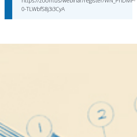
https://zoom.us/webinar/register/WN_PnDMF-
0-TLWbfS8j3i3CyA