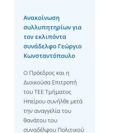
Ανακοίνωση
Συλλυπητήρια
συλλυπητηρίων για
ανακοίνωση γι
τον εκλιπόντα
Καραδήμο Ιωάν
συνάδελφο Γεώργιο
Ο Πρόεδρος και η
Κωνσταντόπουλο
Διοικούσα Επιτρ
Ο Πρόεδρος και η
του ΤΕΕ Τμήματο
Διοικούσα Επιτροπή
Ηπείρου συνήλθε
του ΤΕΕ Τμήματος
εκτάκτως μετά τη
Ηπείρου συνήλθε μετά
αναγγελία του θ
την αναγγελία του
του συναδέλφου 
θανάτου του
ομότιμου ...
συναδέλφου Πολιτικού