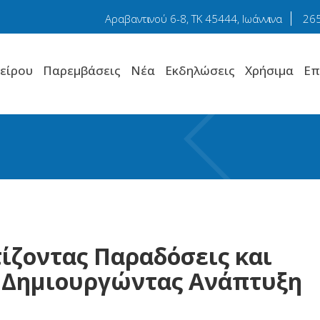
Αραβαντɩνού 6-8, TK 45444, Ιωάννɩνα
26
είρου
Παρεμβάσεις
Νέα
Εκδηλώσεις
Χρήσιμα
Επ
ίζοντας Παραδόσεις και
- Δημιουργώντας Ανάπτυξη