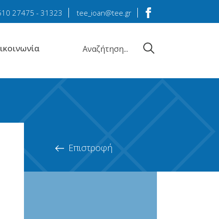
510 27475
-
31323
tee_ioan@tee.gr
ικοινωνία
Επιστροφή