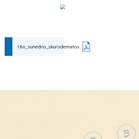
18o_sunedrio_skurodematos