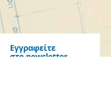
Εγγραφείτε
στο newsletter
Λάβετε κι εσείς το ενημερωτικό μας
δελτίο μέσω e-mail για νέα,
ανακοινώσεις και ημερίδες.
ΕΓΓΡΑΦΗ