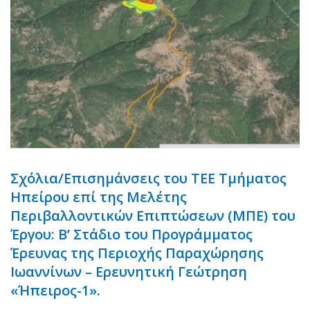
Σχόλια/Επισημάνσεις του ΤΕΕ Τμήματος
Ηπείρου επί της Μελέτης
Περιβαλλοντικών Επιπτώσεων (ΜΠΕ) του
Έργου: Β’ Στάδιο του Προγράμματος
Έρευνας της Περιοχής Παραχώρησης
Ιωαννίνων – Ερευνητική Γεώτρηση
«Ήπειρος-1».